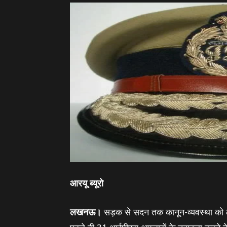
आरयू ब्‍यूरो
लखनऊ।
सड़क से सदन तक कानून-व्‍यवस्‍था को 