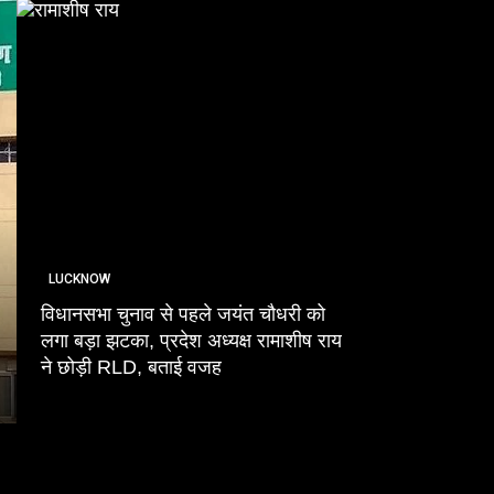
LUCKNOW
LUCKNOW
विधानसभा चुनाव से पहले जयंत चौधरी को
लगा बड़ा झटका, प्रदेश अध्यक्ष रामाशीष राय
आबान के जनाजे मे
ने छोड़ी RLD, बताई वजह
इलाहाबाद हाईकोर्ट