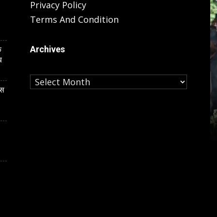
Privacy Policy
Terms And Condition
Archives
े
ब
Archives
LUCKNOW
ास
कार्ड केस की
यूपी के इकलौते BSP विधायक के अंतिम
चौहान ने खुद
दर्शन कर बोलीं मायावती, उमाशंकर सिंह के
बेटे को बढ़ाऊंगी राजनीति में आगे