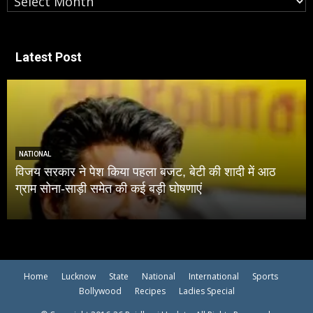
Latest Post
NATIONAL
जट, बेटी की शादी में आठ
जंतर-मंतर प्रोटेस्‍ट बर्बरता पर सुप्रीम
ी घोषणाएं
मार्च-प्रदर्शनों में सुरक्षाबलों को बरत
Home
Lucknow
State
National
International
Sports
Bollywood
Recipes
Ladies Special