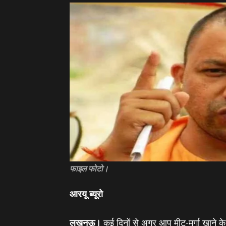
फाइल फोटो।
आरयू ब्‍यूरो
लखनऊ।
कई दिनों से अगर आप मीट-मुर्गा खाने क