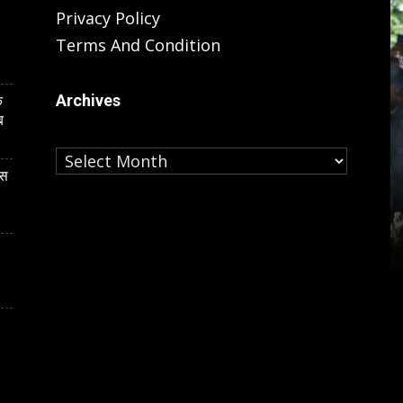
Privacy Policy
Terms And Condition
Archives
े
ब
Archives
LUCKNOW
ास
कार्ड केस की
यूपी के इकलौते BSP विधायक के अंतिम
चौहान ने खुद
दर्शन कर बोलीं मायावती, उमाशंकर सिंह के
बेटे को बढ़ाऊंगी राजनीति में आगे