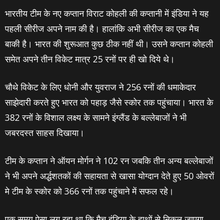
भारतीय टीम के नए कप्‍तान विराट कोहली की कप्‍तानी में इंडिया ने यह
पहली सीरीज अपने नाम की है। हालांकि अभी सीरीज का एक मैच
बाकी है। भारत की शुरूआत कुछ ठीक नहीं थी। उसने कप्‍तान कोहली
समेत अपने तीन विकेट मात्र 25 रनों पर ही खो दिये थे।
चौथे विकेट के लिए धोनी और युवराज ने 256 रनों की धमाकेदार
साझेदारी करते हुए भारत को पहाड़ जैसे स्‍कोर तक पहुंचाया। भारत के
382 रनों के विशाल लक्ष्‍य के सामने इंग्‍लैंड के बल्‍लेबाजों ने भी
जबरदस्‍त साहस दिखाया।
टीम के कप्‍तान ने ऑयन मोर्गन ने 102 रन जबकि तीन अन्‍य बल्‍लेबाजों
ने भी अपने अर्द्धशतकों की सहायता से खासा योग्‍दान देते हुए 50 ओवरों
मे टीम के स्‍कोर को 366 रनों तक पहुंचाने में सफल रहे।
एक समय ऐसा लग रहा था कि मैच इंडिया के हाथों से निकल जाएगा,