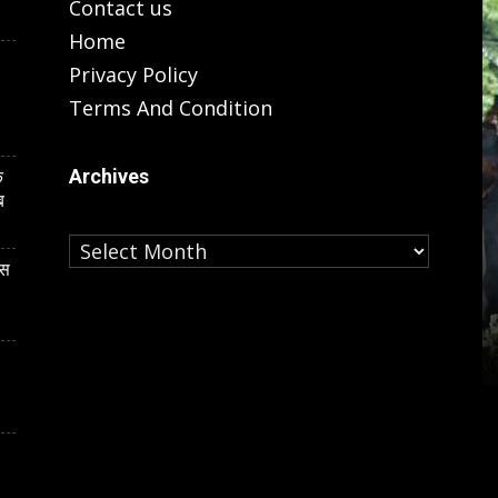
Contact us
Home
Privacy Policy
Terms And Condition
Archives
े
ब
Archives
LUCKNOW
ास
कार्ड केस की
यूपी के इकलौते BSP विधायक के अंतिम
चौहान ने खुद
दर्शन कर बोलीं मायावती, उमाशंकर सिंह के
बेटे को बढ़ाऊंगी राजनीति में आगे