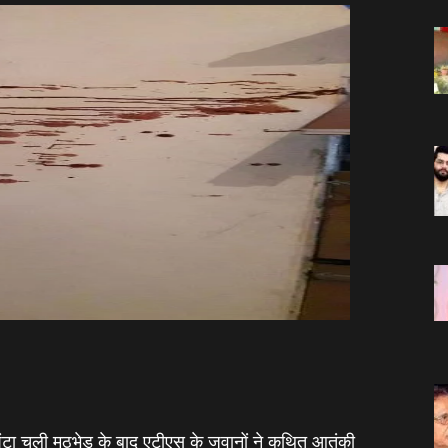
ंटा चली मुठभेड़ के बाद एटीएस के जवानों ने कथित आतंकी