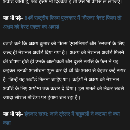
अवॉर्ड जीता है, अब इसमें भी दिक्‍कत है तो उसे भी वापस ले लीजिए।
यह भी पढ़े-
64वें राष्‍ट्रीय फिल्‍म पुरस्‍कार में ‘नीरजा’ बेस्‍ट फिल्‍म तो
अक्षय को बेस्‍ट एक्‍टर का अवार्ड
बताते चले कि अक्षय कुमार को फिल्‍म ‘एयरलिफ्ट’ और ‘रुस्तम’ के लिए
जल्‍द ही नेशनल अवॉर्ड दिया गया है। अक्षय को नेशनल अवॉर्ड मिलने
की घोषणा होते ही उनके आलोचकों और दूसरे स्‍टॉर्स के फैन ने यह
कहकर उनकी आलोचना शुरू कर दी थी कि अक्षय से बेहतर कई स्‍टार
है, जिन्‍हें यह अवॉर्ड मिलना चाहिए था। कईयों ने अक्षय को नेशनल
अवॉर्ड के लिए अयोग्‍य तक करार दे दिया। इस मामले को लेकर सबसे
ज्‍यादा सोशल मीडिया पर हंगामा चल रहा है।
यह भी पढ़े-
इंतजार खत्‍म: जाने ट्रेलर में बाहुबली ने कटप्‍पा से क्‍या
कहा