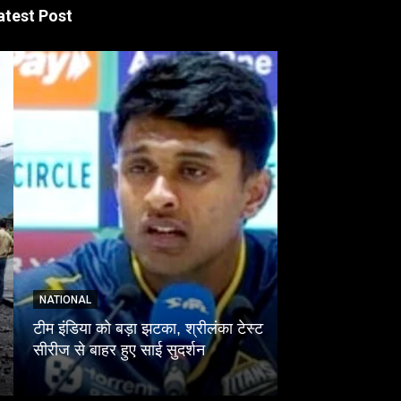
atest Post
LUCKNOW
NATIONAL
ईको गार्डन में चंद
टीम इंडिया को बड़ा झटका, श्रीलंका टेस्ट
प्रक्रिया पर सवा
सीरीज से बाहर हुए साई सुदर्शन
लोकतंत्र बचाओ