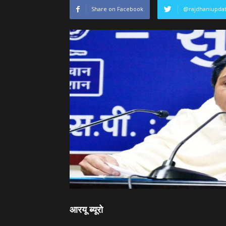
Share on Facebook
@rajdhaniupda
आरयू ब्‍यूरो