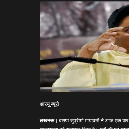
आरयू ब्‍यूरो
लखनऊ।
बसपा सुप्रीमो मायावती ने आज एक बार फ