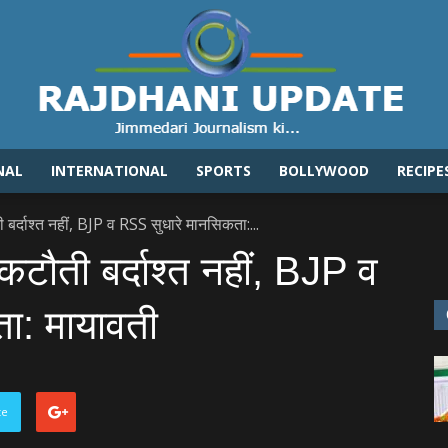
NAL
INTERNATIONAL
SPORTS
BOLLYWOOD
RECIPE
Rajdhaniupdate.com
ी बर्दाश्‍त नहीं, BJP व RSS सुधारे मानसिकता:...
 कटौती बर्दाश्‍त नहीं, BJP व
ा: मायावती
te