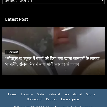
Latest Post
NATIONAL
या खाना जानवरों के लायक
UPI पेमेंट पर चार्ज लगने का रास्ता साफ, 
र से जवाब
संशोधन विधेयक
Home
Lucknow
State
National
International
Sports
Bollywood
Recipes
Ladies Special