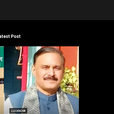
atest Post
LUCKNOW