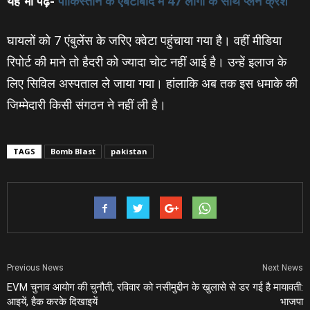
यह भी पढ़ें-
पाकिस्‍तान के एबटाबाद में 47 लोगों के साथ प्‍लेन क्रैश
घायलों को 7 एंबुलेंस के जरिए क्‍वेटा पहुंचाया गया है। वहीं मीडिया
रिपोर्ट की माने तो हैदरी को ज्‍यादा चोट नहीं आई है। उन्‍हें इलाज के
लिए सिविल अस्पताल ले जाया गया। हांलाकि अब तक इस धमाके की
जिम्‍मेदारी किसी संगठन ने नहीं ली है।
TAGS
Bomb Blast
pakistan
Previous News
Next News
EVM चुनाव आयोग की चुनौती, रविवार को
नसीमुद्दीन के खुलासे से डर गई है मायावती:
आइयें, हैक करके दिखाइयें
भाजपा