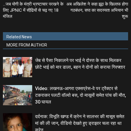
…जब योगी के मंत्री भ्रष्टाचार परखने के
अब अखिलेश ने कहा झूठ के खिलाफ होगा
लिए JPNIC में सीढि़यों से चढ़ गए 18
गठबंधन, सपा का सदस्‍यता अभियान भी
मंजिल
शुरू
Related News
MORE FROM AUTHOR
जेब से पैसा निकालने पर भाई ने दोस्‍त के साथ मिलकर
छोटे भाई को मार डाला, बहन ने दोनों को कराया गिरफ्तार
Video: लखनऊ-आगरा एक्सप्रेस-वे पर ट्रैक्टर से
टकराकर पलटी वॉल्वो बस, दो मासूमों समेत पांच की मौत,
30 घायल
दर्दनाक: विभूति खण्‍ड में क्रेन ने सालभर की मासूम समेत
मां की ली जान, वीडियो देखते हुए ड्राइवर चला रहा था
क्रेन