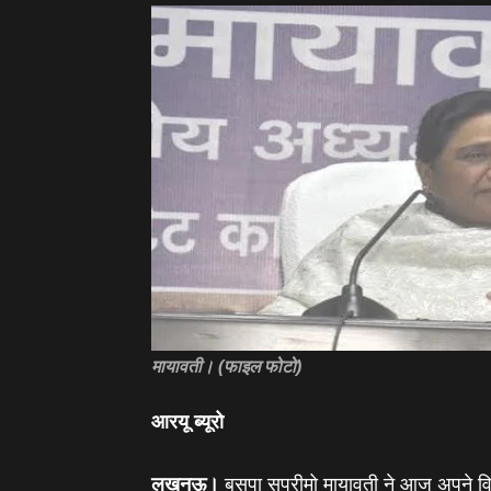
मायावती। (फाइल फोटो)
आरयू ब्‍यूरो
लखनऊ।
बसपा सुप्रीमो मायावती ने आज अपने व